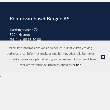
Kontorvarehuset Bergen AS
Hardangervegen 72
5224 Nesttun
Telefon: :
55 98 50 00
E-post:
post@kontorvarehuset.as
Vi bruker informasjonskapsler (cookies) slik at vi kan yte deg
bedre service. Informasjonskapslene blir hovedsakelig benyttet
for trafikkmåling og optimalisering av tjenesten. Du kan også lese
© Kontorvarehuset Bergen AS |
Nettbutikk levert av Kréatif
mer om vår bruk av informasjonskapsler
her
.
;