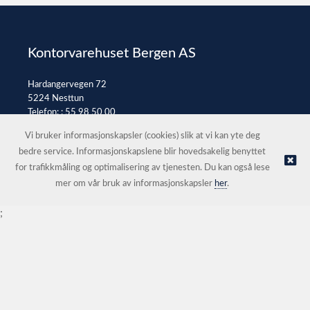
Kontorvarehuset Bergen AS
Hardangervegen 72
5224 Nesttun
Telefon: :
55 98 50 00
E-post:
post@kontorvarehuset.as
Vi bruker informasjonskapsler (cookies) slik at vi kan yte deg
bedre service. Informasjonskapslene blir hovedsakelig benyttet
for trafikkmåling og optimalisering av tjenesten. Du kan også lese
© Kontorvarehuset Bergen AS |
Nettbutikk levert av Kréatif
mer om vår bruk av informasjonskapsler
her
.
;