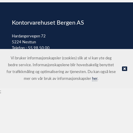
Kontorvarehuset Bergen AS
Hardangervegen 72
5224 Nesttun
Telefon: :
55 98 50 00
E-post:
post@kontorvarehuset.as
Vi bruker informasjonskapsler (cookies) slik at vi kan yte deg
bedre service. Informasjonskapslene blir hovedsakelig benyttet
for trafikkmåling og optimalisering av tjenesten. Du kan også lese
© Kontorvarehuset Bergen AS |
Nettbutikk levert av Kréatif
mer om vår bruk av informasjonskapsler
her
.
;