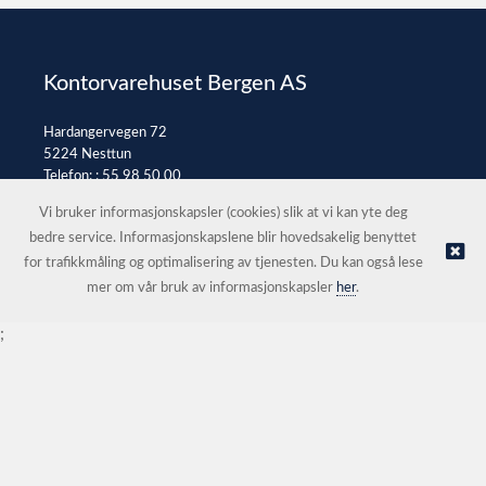
Kontorvarehuset Bergen AS
Hardangervegen 72
5224 Nesttun
Telefon: :
55 98 50 00
E-post:
post@kontorvarehuset.as
Vi bruker informasjonskapsler (cookies) slik at vi kan yte deg
bedre service. Informasjonskapslene blir hovedsakelig benyttet
for trafikkmåling og optimalisering av tjenesten. Du kan også lese
© Kontorvarehuset Bergen AS |
Nettbutikk levert av Kréatif
mer om vår bruk av informasjonskapsler
her
.
;