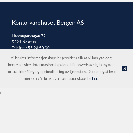
Kontorvarehuset Bergen AS
Hardangervegen 72
5224 Nesttun
Telefon: :
55 98 50 00
E-post:
post@kontorvarehuset.as
Vi bruker informasjonskapsler (cookies) slik at vi kan yte deg
bedre service. Informasjonskapslene blir hovedsakelig benyttet
for trafikkmåling og optimalisering av tjenesten. Du kan også lese
© Kontorvarehuset Bergen AS |
Nettbutikk levert av Kréatif
mer om vår bruk av informasjonskapsler
her
.
;