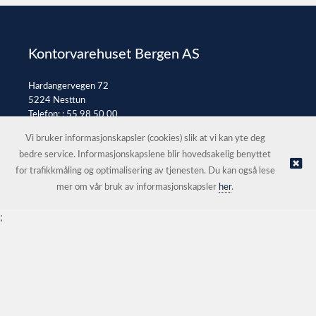
Kontorvarehuset Bergen AS
Hardangervegen 72
5224 Nesttun
Telefon: :
55 98 50 00
E-post:
post@kontorvarehuset.as
Vi bruker informasjonskapsler (cookies) slik at vi kan yte deg
bedre service. Informasjonskapslene blir hovedsakelig benyttet
for trafikkmåling og optimalisering av tjenesten. Du kan også lese
© Kontorvarehuset Bergen AS |
Nettbutikk levert av Kréatif
mer om vår bruk av informasjonskapsler
her
.
;