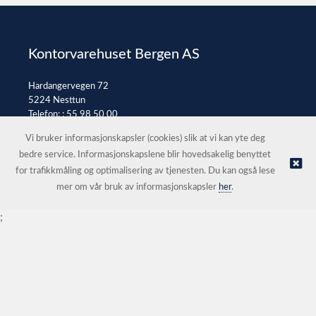
Kontorvarehuset Bergen AS
Hardangervegen 72
5224 Nesttun
Telefon: :
55 98 50 00
E-post:
post@kontorvarehuset.as
Vi bruker informasjonskapsler (cookies) slik at vi kan yte deg
bedre service. Informasjonskapslene blir hovedsakelig benyttet
for trafikkmåling og optimalisering av tjenesten. Du kan også lese
© Kontorvarehuset Bergen AS |
Nettbutikk levert av Kréatif
mer om vår bruk av informasjonskapsler
her
.
;