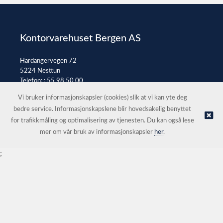
Kontorvarehuset Bergen AS
Hardangervegen 72
5224 Nesttun
Telefon: :
55 98 50 00
E-post:
post@kontorvarehuset.as
Vi bruker informasjonskapsler (cookies) slik at vi kan yte deg
bedre service. Informasjonskapslene blir hovedsakelig benyttet
for trafikkmåling og optimalisering av tjenesten. Du kan også lese
© Kontorvarehuset Bergen AS |
Nettbutikk levert av Kréatif
mer om vår bruk av informasjonskapsler
her
.
;