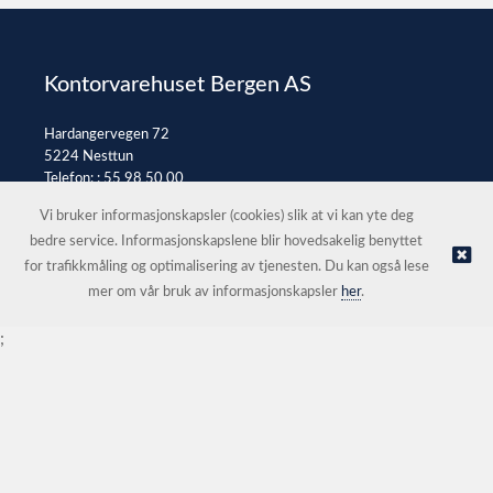
Kontorvarehuset Bergen AS
Hardangervegen 72
5224 Nesttun
Telefon: :
55 98 50 00
E-post:
post@kontorvarehuset.as
Vi bruker informasjonskapsler (cookies) slik at vi kan yte deg
bedre service. Informasjonskapslene blir hovedsakelig benyttet
for trafikkmåling og optimalisering av tjenesten. Du kan også lese
© Kontorvarehuset Bergen AS |
Nettbutikk levert av Kréatif
mer om vår bruk av informasjonskapsler
her
.
;