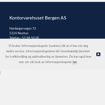
Kontorvarehuset Bergen AS
Hardangervegen 72
5224 Nesttun
Telefon: :
55 98 50 00
E-post:
post@kontorvarehuset.as
Vi bruker informasjonskapsler (cookies) slik at vi kan yte deg
bedre service. Informasjonskapslene blir hovedsakelig benyttet
for trafikkmåling og optimalisering av tjenesten. Du kan også lese
© Kontorvarehuset Bergen AS |
Nettbutikk levert av Kréatif
mer om vår bruk av informasjonskapsler
her
.
;