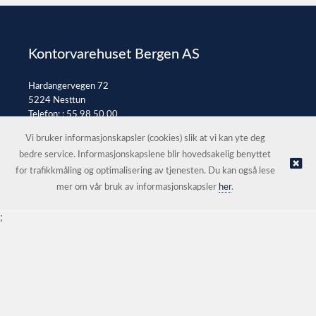
Kontorvarehuset Bergen AS
Hardangervegen 72
5224 Nesttun
Telefon: :
55 98 50 00
E-post:
post@kontorvarehuset.as
Vi bruker informasjonskapsler (cookies) slik at vi kan yte deg
bedre service. Informasjonskapslene blir hovedsakelig benyttet
for trafikkmåling og optimalisering av tjenesten. Du kan også lese
© Kontorvarehuset Bergen AS |
Nettbutikk levert av Kréatif
mer om vår bruk av informasjonskapsler
her
.
;