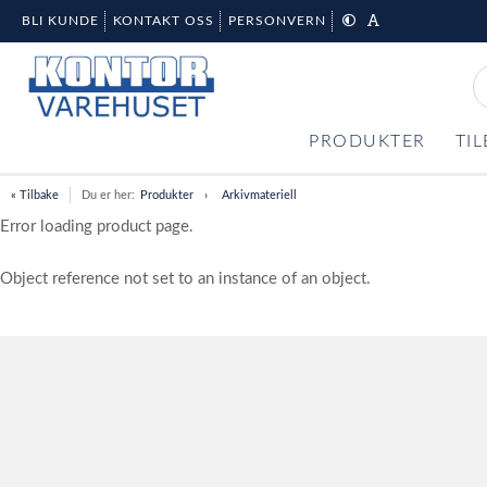
BLI KUNDE
KONTAKT OSS
PERSONVERN
PRODUKTER
TI
« Tilbake
Du er her:
Produkter
Arkivmateriell
Error loading product page.
Object reference not set to an instance of an object.