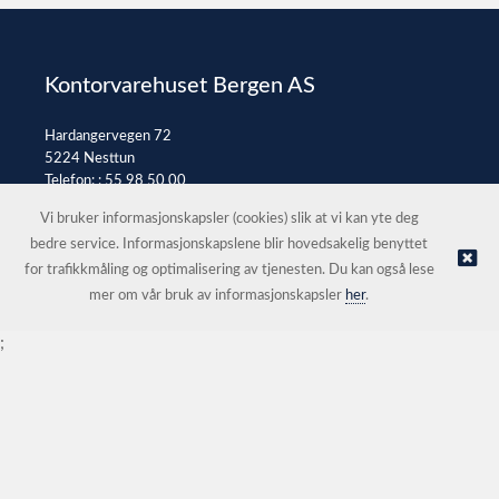
Kontorvarehuset Bergen AS
Hardangervegen 72
5224 Nesttun
Telefon: :
55 98 50 00
E-post:
post@kontorvarehuset.as
Vi bruker informasjonskapsler (cookies) slik at vi kan yte deg
bedre service. Informasjonskapslene blir hovedsakelig benyttet
for trafikkmåling og optimalisering av tjenesten. Du kan også lese
© Kontorvarehuset Bergen AS |
Nettbutikk levert av Kréatif
mer om vår bruk av informasjonskapsler
her
.
;