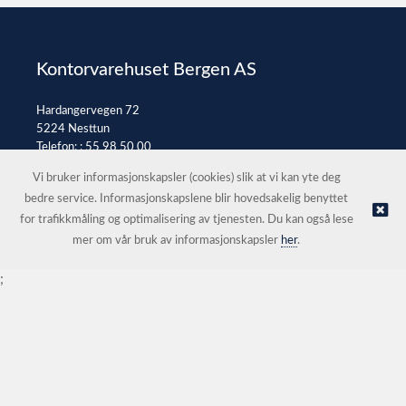
Kontorvarehuset Bergen AS
Hardangervegen 72
5224 Nesttun
Telefon: :
55 98 50 00
E-post:
post@kontorvarehuset.as
Vi bruker informasjonskapsler (cookies) slik at vi kan yte deg
bedre service. Informasjonskapslene blir hovedsakelig benyttet
for trafikkmåling og optimalisering av tjenesten. Du kan også lese
© Kontorvarehuset Bergen AS |
Nettbutikk levert av Kréatif
mer om vår bruk av informasjonskapsler
her
.
;