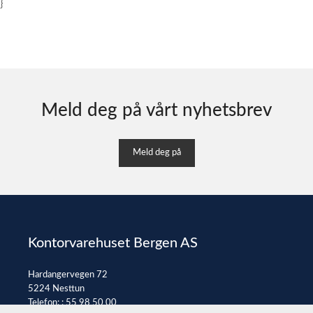
}
Meld deg på vårt nyhetsbrev
Meld deg på
Kontorvarehuset Bergen AS
Hardangervegen 72
5224 Nesttun
Telefon: :
55 98 50 00