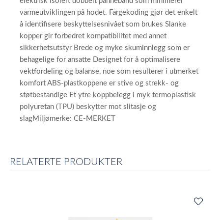
elektrisk isolert dobbelt pannebånd som minimerer
varmeutviklingen på hodet. Fargekoding gjør det enkelt
å identifisere beskyttelsesnivået som brukes Slanke
kopper gir forbedret kompatibilitet med annet
sikkerhetsutstyr Brede og myke skuminnlegg som er
behagelige for ansatte Designet for å optimalisere
vektfordeling og balanse, noe som resulterer i utmerket
komfort ABS-plastkoppene er stive og strekk- og
støtbestandige Et ytre koppbelegg i myk termoplastisk
polyuretan (TPU) beskytter mot slitasje og
slagMiljømerke: CE-MERKET
RELATERTE PRODUKTER