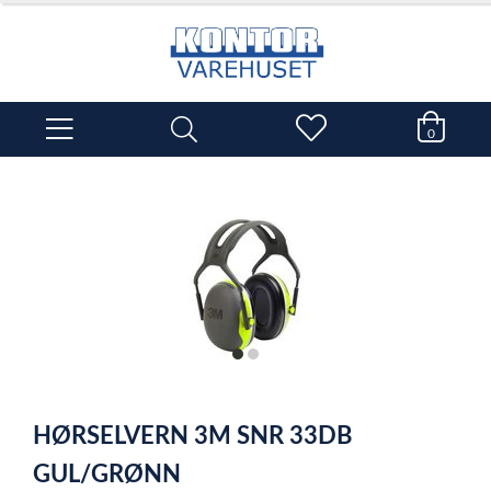
0
item
item
0
1
Item
1
HØRSELVERN 3M SNR 33DB
of
2
GUL/GRØNN