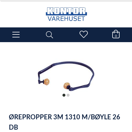
0
item
item
0
1
Item
1
ØREPROPPER 3M 1310 M/BØYLE 26
of
2
DB