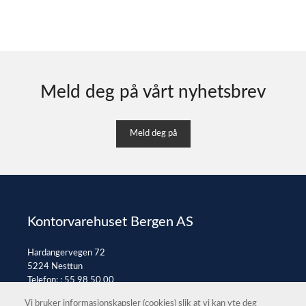
Meld deg på vårt nyhetsbrev
Meld deg på
Kontorvarehuset Bergen AS
Hardangervegen 72
5224 Nesttun
Telefon: :
55 98 50 00
E-post:
post@kontorvarehuset.as
Vi bruker informasjonskapsler (cookies) slik at vi kan yte deg