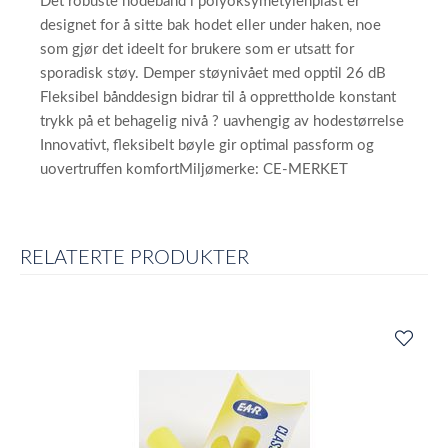
Det robuste hodebånd i polyoksymetylenplast er
designet for å sitte bak hodet eller under haken, noe
som gjør det ideelt for brukere som er utsatt for
sporadisk støy. Demper støynivået med opptil 26 dB
Fleksibel bånddesign bidrar til å opprettholde konstant
trykk på et behagelig nivå ? uavhengig av hodestørrelse
Innovativt, fleksibelt bøyle gir optimal passform og
uovertruffen komfortMiljømerke: CE-MERKET
RELATERTE PRODUKTER