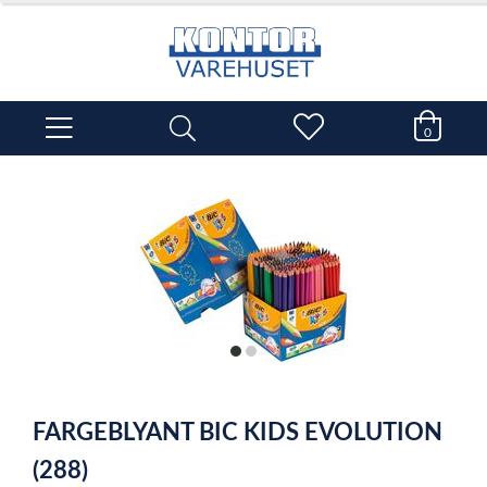
0
item
item
0
1
Item
1
FARGEBLYANT BIC KIDS EVOLUTION
of
2
(288)