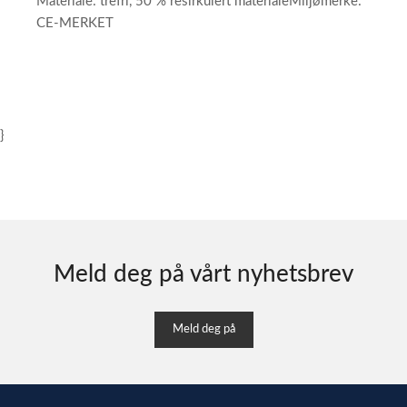
Materiale: trefri, 50 % resirkulert materialeMiljømerke:
CE-MERKET
}
Meld deg på vårt nyhetsbrev
Meld deg på