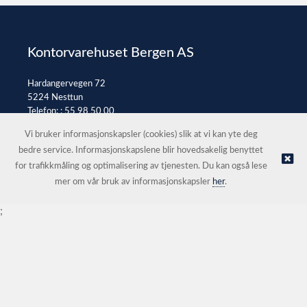
Kontorvarehuset Bergen AS
Hardangervegen 72
5224 Nesttun
Telefon: :
55 98 50 00
E-post:
post@kontorvarehuset.as
Vi bruker informasjonskapsler (cookies) slik at vi kan yte deg
bedre service. Informasjonskapslene blir hovedsakelig benyttet
for trafikkmåling og optimalisering av tjenesten. Du kan også lese
© Kontorvarehuset Bergen AS |
Nettbutikk levert av Kréatif
mer om vår bruk av informasjonskapsler
her
.
;