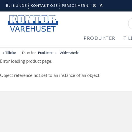
BLI KUNDE
KONTAKT OSS
PERSONVERN
PRODUKTER
TI
« Tilbake
Du er her:
Produkter
Arkivmateriell
Error loading product page.
Object reference not set to an instance of an object.