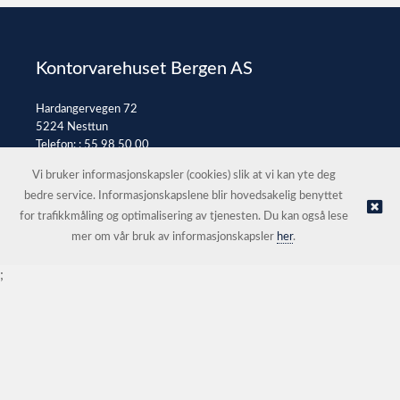
Kontorvarehuset Bergen AS
Hardangervegen 72
5224 Nesttun
Telefon: :
55 98 50 00
E-post:
post@kontorvarehuset.as
Vi bruker informasjonskapsler (cookies) slik at vi kan yte deg
bedre service. Informasjonskapslene blir hovedsakelig benyttet
for trafikkmåling og optimalisering av tjenesten. Du kan også lese
© Kontorvarehuset Bergen AS |
Nettbutikk levert av Kréatif
mer om vår bruk av informasjonskapsler
her
.
;