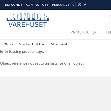
BLI KUNDE
KONTAKT OSS
PERSONVERN
PRODUKTER
TI
« Tilbake
Du er her:
Produkter
Arkivmateriell
Error loading product page.
Object reference not set to an instance of an object.